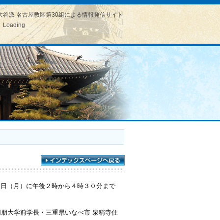
大谷派 名古屋教区第30組による情報発信サイト
Loading
３日（月）に午後２時から４時３０分まで
同朋大学前学長・三重県いなべ市 泉稱寺住