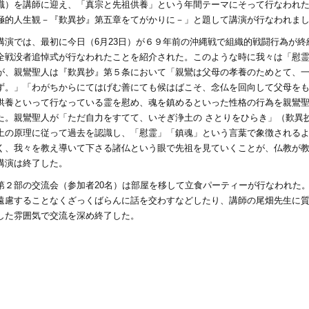
職）を講師に迎え、「真宗と先祖供養」という年間テーマにそって行なわれ
極的人生観－『歎異抄』第五章をてがかりに－」と題して講演が行なわれま
講演では、最初に今日（6月23日）が６９年前の沖縄戦で組織的戦闘行為が
全戦没者追悼式が行なわれたことを紹介された。このような時に我々は「慰
が、親鸞聖人は『歎異抄』第５条において「親鸞は父母の孝養のためとて、
ず。」「わがちからにてはげむ善にても候はばこそ、念仏を回向して父母を
供養といって行なっている霊を慰め、魂を鎮めるといった性格の行為を親鸞
た。親鸞聖人が「ただ自力をすてて、いそぎ浄土の さとりをひらき」（歎異
土の原理に従って過去を認識し、「慰霊」「鎮魂」という言葉で象徴される
く、我々を教え導いて下さる諸仏という眼で先祖を見ていくことが、仏教が
講演は終了した。
第２部の交流会（参加者20名）は部屋を移して立食パーティーが行なわれた
遠慮することなくざっくばらんに話を交わすなどしたり、講師の尾畑先生に
した雰囲気で交流を深め終了した。