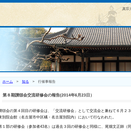
真宗
ホーム
>
知る
>
行催事報告
第８期讃頌会交流研修会の報告(2014年6月23日）
讃頌会の第４回目の研修会は、「交流研修会」として交流会と兼ねて６月２
東別院会館（名古屋市中区橘・名古屋別院内）において行なわれた。
第１部の研修会（参加者43名）は過去３回の研修会と同様に、尾畑文正師（