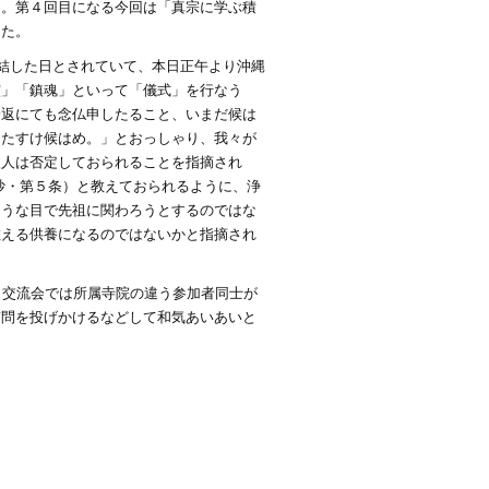
た。第４回目になる今回は「真宗に学ぶ積
した。
終結した日とされていて、本日正午より沖縄
霊」「鎮魂」といって「儀式」を行なう
一返にても念仏申したること、いまだ候は
もたすけ候はめ。」とおっしゃり、我々が
聖人は否定しておられることを指摘され
抄・第５条）と教えておられるように、浄
ような目で先祖に関わろうとするのではな
教える供養になるのではないかと指摘され
。交流会では所属寺院の違う参加者同士が
質問を投げかけるなどして和気あいあいと