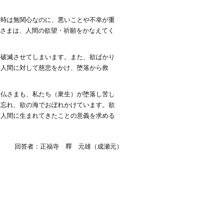
る時は無関心なのに、悪いことや不幸が重
仏さまは、人間の欲望・祈願をかなえてく
を破滅させてしまいます。また、欲ばかり
な人間に対して慈悲をかけ、堕落から救
。仏さまも、私たち（衆生）が堕落し苦し
を忘れ、欲の海でおぼれかけています。欲
、人間に生まれてきたことの意義を求める
回答者：正福寺 釋 元雄（成瀬元）