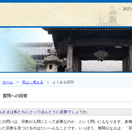
真宗
ホーム
>
学ぶ・考える
>
よくある質問
質問への回答
仏さまは私たちにとってほんとうに必要でしょうか。
この問いは、宗教が人間にとって必要なのか、という問いにもなります。多
った宗教を見つけるのはたいへんなことです。いっぽう、無関心な人は、「