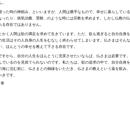
ん。
困った時の神頼み、といいますが、人間は勝手なもので、幸せに暮らしてい
なったり、病気治癒、受験...のような時には宗教を求めます。しかし仏教の
れる存在ではありません。
とかく人間は欲の満足を求めて生きています。ただ、欲も過ぎると自分自身
の生活はその人自身の人生をむなしく終わらせてしまいます。仏さまはそん
い、ほんとうの幸せを教えて下さる存在です。
ですから、自分の人生をほんとうに充実させたいならば、仏さまは必要です
んでいるのを見捨てられないのです。私たちは、欲の追求の中で、自分自身
の海に沈む前に、仏さまとの御縁をいただき、仏さまの教えという薬を飲み
べきです。
合掌