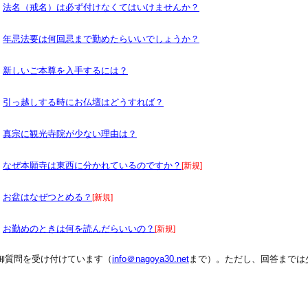
法名（戒名）は必ず付けなくてはいけませんか？
年忌法要は何回忌まで勤めたらいいでしょうか？
新しいご本尊を入手するには？
引っ越しする時にお仏壇はどうすれば？
真宗に観光寺院が少ない理由は？
なぜ本願寺は東西に分かれているのですか？
[新規]
お盆はなぜつとめる？
[新規]
お勤めのときは何を読んだらいいの？
[新規]
御質問を受け付けています（
info＠nagoya30.net
まで）。ただし、回答までは